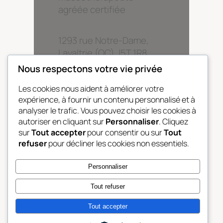
agréée certifiée
1293 rue Notre-Dame,
Lavaltrie (QC) J5T 1R8
Nous respectons votre vie privée
514.424.4823
Les cookies nous aident à améliorer votre
expérience, à fournir un contenu personnalisé et à
analyser le trafic. Vous pouvez choisir les cookies à
Le zénith du mieux être
autoriser en cliquant sur
Personnaliser
. Cliquez
pour votre corps et votre
sur
Tout accepter
pour consentir ou sur
Tout
esprit.
refuser
pour décliner les cookies non essentiels.
Personnaliser
Tout refuser
Tout accepter
Twenty Twenty-Five
Conçu avec
WordPress