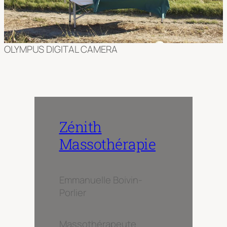
OLYMPUS DIGITAL CAMERA
Zénith
Massothérapie
Emmanuelle Boivin-
Porlier
Massothérapeute